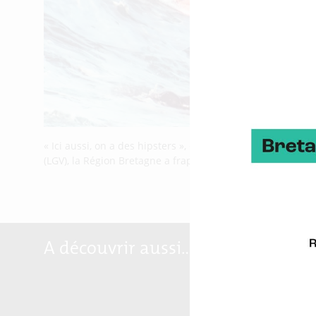
« Ici aussi, on a des hipsters », « ici aussi on prend le
(LGV), la Région Bretagne a frappé fort et a visé juste. 
A découvrir aussi…
Marqu
Breta
Reloc
Blog S