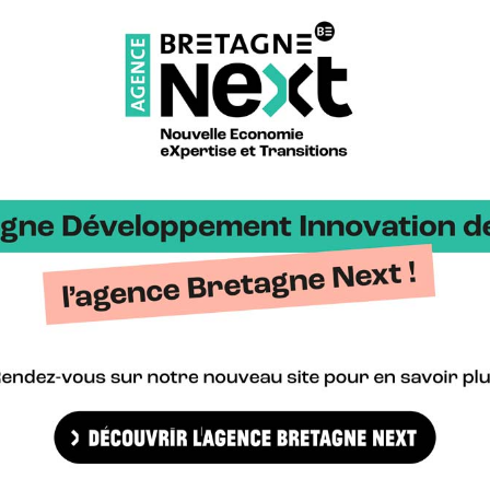
 temps de faire les courses ». Pour sa nouvelle campagne de communic
Les nombreux visuels et slogans de la campagne qui annoncent la ré
e Bretagne >
Bretag
gne Cyber Alliance >
Cyberb
alisons.bzh >
Blog H
ailing Valley >
Bretag