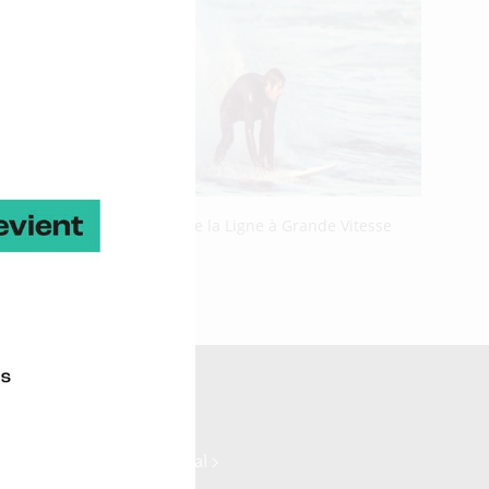
ation annonçant l’arrivée de la Ligne à Grande Vitesse
gion à 1h30
ne Ocean Power >
log >
ydrogène >
ne Commerce international >