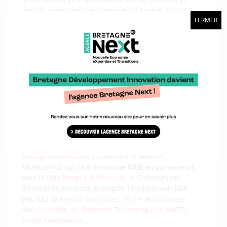
d’applications dans le domaine du spatial. Dans
l’ouest et le nord de la France, le dispositif est porté
FERMER
par l’association des technopoles bretonnes et
ligériennes
Ouest BIC Technopoles
, avec le soutien du
pôle de compétitivité ASTech Paris Région et du
Centre National d’Etudes Spatiales (CNES).
– Le
Booster MoreSpace
, basé à Brest.
Issus d’une
initiative du COSPACE (Comité de concertation Etat
Industrie dans le domaine du Spatial) les boosters
visent à stimuler l’innovation et le développement
économique à travers la fertilisation d’une
thématique particulière par du
numérique et du
spatial
. Dans le contexte régional, le
Pôle Mer
Bretagne Atlantique
coordonne le Booster
MORESPACE sur la thématique
MER
en partenariat
avec le
Pôle Images & Réseaux
, le Groupement
d’Intérêt Scientifique Bretagne Télédétection (GIS
BRETEL), la
French Tech Brest Tech+
et la
Société
d’Accélération de Transfert Technologique (SATT)
Ouest Valorisation
.