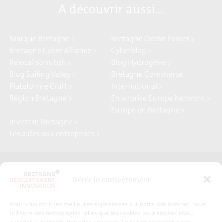
A découvrir aussi…
Marque Bretagne >
Bretagne Ocean Power >
Bretagne Cyber Alliance >
Cyberblog >
Relocalisons.bzh >
Blog Hydrogène >
Blog Sailing Valley >
Bretagne Commerce
Plateforme Craft >
international >
Région Bretagne >
Enterprise Europe Network >
Europe en Bretagne >
Invest in Bretagne >
Les aides aux entreprises >
Presse
Plan du site
Gérer le consentement
Crédits et mentions légales
Gérer mes données personnelles
Pour vous offrir les meilleures expériences sur notre site internet, nous
Un renseignement, une demande ? Contactez-nous
utilisons des technologies telles que les cookies pour stocker et/ou
accéder aux informations des appareils. Le fait de consentir à ces