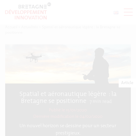
Accueil
>
Actualités
>
Spatial et aéronautique légère : la Bretagne se
positionne
Article
Spatial et aéronautique légère : la
Bretagne se positionne
7
min read
Publié le 15/01/2020
Dernière modification le
04/02/2020
Un nouvel horizon se dessine pour un secteur
prestigieux.