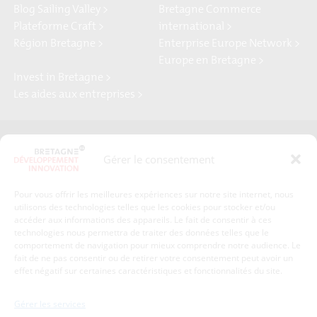
Blog Sailing Valley >
Bretagne Commerce
Plateforme Craft >
international >
Région Bretagne >
Enterprise Europe Network >
Europe en Bretagne >
Invest in Bretagne >
Les aides aux entreprises >
Presse
Plan du site
Gérer le consentement
Crédits et mentions légales
Gérer mes données personnelles
Pour vous offrir les meilleures expériences sur notre site internet, nous
Un renseignement, une demande ? Contactez-nous
utilisons des technologies telles que les cookies pour stocker et/ou
accéder aux informations des appareils. Le fait de consentir à ces
technologies nous permettra de traiter des données telles que le
comportement de navigation pour mieux comprendre notre audience. Le
Coordonnées :
fait de ne pas consentir ou de retirer votre consentement peut avoir un
effet négatif sur certaines caractéristiques et fonctionnalités du site.
Bretagne Développement Innovation
1c-1d, avenue de Belle Fontaine
Gérer les services
35510
Cesson-Sévigné