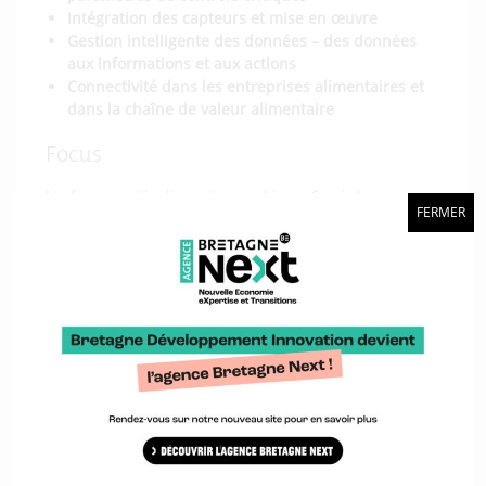
Intégration des capteurs et mise en œuvre
Gestion intelligente des données – des données
aux informations et aux actions
Connectivité dans les entreprises alimentaires et
dans la chaîne de valeur alimentaire
Focus
Un focus particulier est apporté sur 6 points :
FERMER
Contrôle qualité
Efficacité énergétique et durabilité
Traçabilité
Suivi de la sécurité sanitaire alimentaire
Connaissance du marché
Capacités de production petite séries
Différents outils de financement
Les PME éligibles aux financements pourront recevoir
des sommes allant de 15 000 € jusqu’à 60 000 € (par
PME). Plusieurs outils (créés sous la forme de