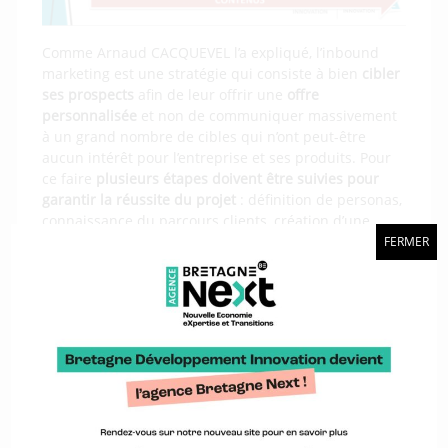
Comme Arnaud CACQUEVEL l’a expliqué, l’inbound
marketing est une stratégie qui consiste à bien
cibler
ses prospects
afin de leur offrir une
offre
personnalisée
et non de communiquer massivement
à un grand nombre de cibles qui n’ont peut-être
aucun intérêt pour l’entreprise et ses produits. Pour
ce faire
plusieurs étapes doivent être suivies pour
garantir la réussite du projet
: définition de personas,
connaissance du parcours clients, création d’une
stratégie éditoriale puis de contenus sur les
FERMER
différents supports de communication digitaux
(réseaux sociaux, newsletters, etc.), la qualification
des contacts puis l’évaluation des suivis (KPI et ROI).