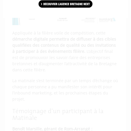
Appliquée à la filière voile de compétition, cette
démarche digitale permettra de diffuser à des cibles
qualifiées des contenus de qualité ou des invitations
à participer à des événements filière.
L’objectif final
est de promouvoir les savoir-faire des entreprises
bretonnes et d’augmenter l’attractivité de la Bretagne
dans cette filière.
La matinale s’est terminée par un temps d’échange où
chaque personne a pu manifester son intérêt pour
l’inbound marketing, et les prochaines étapes du
projet.
Témoignage d’un participant à la
Matinale
Benoît Marsille, gérant de Rom-Arrangé :