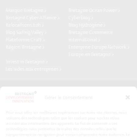
Marque Bretagne >
Bretagne Ocean Power >
Bretagne Cyber Alliance >
Cyberblog >
Relocalisons.bzh >
Blog Hydrogène >
Blog Sailing Valley >
Bretagne Commerce
Plateforme Craft >
international >
Région Bretagne >
Enterprise Europe Network >
Europe en Bretagne >
Invest in Bretagne >
Les aides aux entreprises >
Presse
Plan du site
Gérer le consentement
Crédits et mentions légales
Gérer mes données personnelles
Pour vous offrir les meilleures expériences sur notre site internet, nous
Un renseignement, une demande ? Contactez-nous
utilisons des technologies telles que les cookies pour stocker et/ou
accéder aux informations des appareils. Le fait de consentir à ces
technologies nous permettra de traiter des données telles que le
comportement de navigation pour mieux comprendre notre audience. Le
Coordonnées :