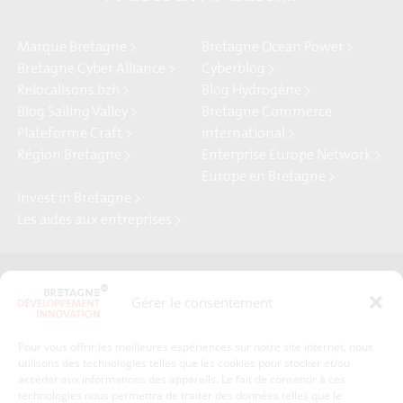
Marque Bretagne >
Bretagne Ocean Power >
Bretagne Cyber Alliance >
Cyberblog >
Relocalisons.bzh >
Blog Hydrogène >
Blog Sailing Valley >
Bretagne Commerce
Plateforme Craft >
international >
Région Bretagne >
Enterprise Europe Network >
Europe en Bretagne >
Invest in Bretagne >
Les aides aux entreprises >
Presse
Plan du site
Gérer le consentement
Crédits et mentions légales
Gérer mes données personnelles
Pour vous offrir les meilleures expériences sur notre site internet, nous
Un renseignement, une demande ? Contactez-nous
utilisons des technologies telles que les cookies pour stocker et/ou
accéder aux informations des appareils. Le fait de consentir à ces
technologies nous permettra de traiter des données telles que le