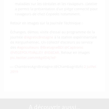
maladies sur les céréales et les ravageurs. L’atelier
a permis la présentation d’un piège connecté pour
ravageurs de chez Copeeks notamment.
Retour en images sur la Journée Technique :
Échanges, démos, visite d'essai au programme de la
journée
@AgreticBretagne
à la station expérimentale
de Kerguėhennec. Un collectif d'acteurs au service
des
#agriculteurs
@BretagneBDI
@Captronic
@VEGEPOLYSVALLEY
@ID4CAR
. Retour en images
pic.twitter.com/mkgdD4j1eF
— ChambresAgriBretagne (@ChambagriBzh)
2 juillet
2019
A découvrir aussi…