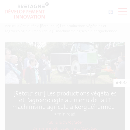
Accueil
>
Actualités
>
[Retour sur] Les productions végétales et
l’agroécologie au menu de la JT machinisme agricole à Kerguéhennec
Article
[Retour sur] Les productions végétales
et l’agroécologie au menu de la JT
machinisme agricole à Kerguéhennec
3
min read
Publié le 08/07/2019
Dernière modification le
27/04/2026