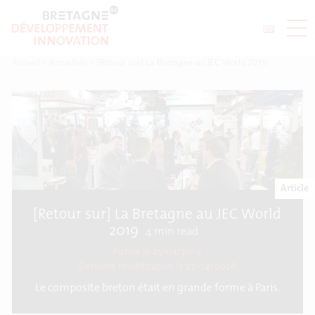
Accueil
>
Actualités
>
[Retour sur] La Bretagne au JEC World 2019
Article
[Retour sur] La Bretagne au JEC World
2019
4
min read
Publié le 25/03/2019
Dernière modification le
27/04/2026
Le composite breton était en grande forme à Paris.