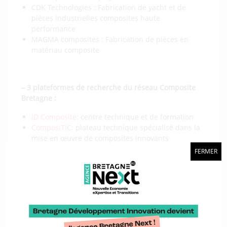
CDK Technologies : Fabrication de yacht et de
pièces industrielles composites haute
performance
MAGMA composites : Fabrication de pièces en
matériau composite
– 3 plateformes de recherche du réseau Composite
Bretagne :
ID Composite
: centre technique et de formation
ComposiTIC
: plateau technique spécialisé dans la
mise en œuvre de composites innovants
Masmeca
: plateforme technologique spécialisé en
FERMER
mécanique expérimentale avancée
– Le pôle de compétitivité EMC2