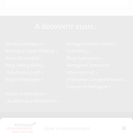
A découvrir aussi…
Marque Bretagne >
Bretagne Ocean Power >
Bretagne Cyber Alliance >
Cyberblog >
Relocalisons.bzh >
Blog Hydrogène >
Blog Sailing Valley >
Bretagne Commerce
Plateforme Craft >
international >
Région Bretagne >
Enterprise Europe Network >
Europe en Bretagne >
Invest in Bretagne >
Les aides aux entreprises >
Presse
Plan du site
Gérer le consentement
Crédits et mentions légales