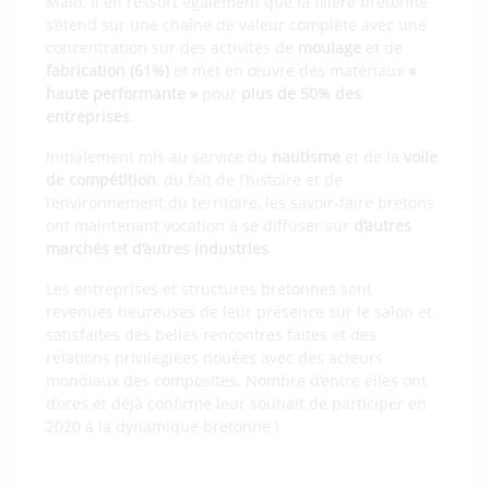
Malo. Il en ressort également que la filière bretonne
s’étend sur une chaîne de valeur complète avec une
concentration sur des activités de
moulage
et de
fabrication
(61%)
et met en œuvre des matériaux
«
haute performante »
pour
plus de 50% des
entreprises
.
Initialement mis au service du
nautisme
et de la
voile
de compétition
, du fait de l’histoire et de
l’environnement du territoire, les savoir-faire bretons
ont maintenant vocation à se diffuser sur
d’autres
marchés et d’autres industries
.
Les entreprises et structures bretonnes sont
revenues heureuses de leur présence sur le salon et
satisfaites des belles rencontres faites et des
relations privilégiées nouées avec des acteurs
mondiaux des composites. Nombre d’entre elles ont
d’ores et déjà confirmé leur souhait de participer en
2020 à la dynamique bretonne !