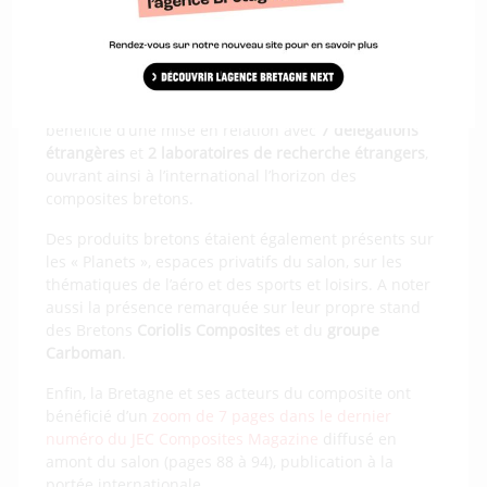
Si 7 de ces structures avaient une activité en lien avec
la
conception
, la
production
ou le
monitoring de foils
,
la filière composite bretonne s’étend quant-à-elle sur
une chaîne de valeur complète. En plus de rencontrer
de nombreux prospects, les exposants ont aussi
bénéficié d’une mise en relation avec
7 délégations
étrangères
et
2 laboratoires de recherche étrangers
,
ouvrant ainsi à l’international l’horizon des
composites bretons.
Des produits bretons étaient également présents sur
les « Planets », espaces privatifs du salon, sur les
thématiques de l’aéro et des sports et loisirs. A noter
aussi la présence remarquée sur leur propre stand
des Bretons
Coriolis Composites
et du
groupe
Carboman
.
Enfin, la Bretagne et ses acteurs du composite ont
bénéficié d’un
zoom de 7 pages dans le dernier
numéro du JEC Composites Magazine
diffusé en
amont du salon (pages 88 à 94), publication à la
portée internationale.