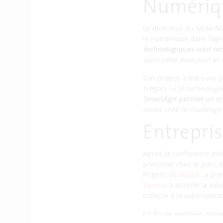
Numériqu
Le directeur du lycée M
le numérique dans l’agri
technologiques vont renf
dans cette évolution et
Son propos a été suivi p
Trégor) :
« la technolog
SmartAgri permet un croi
avons créé le challenge 
Entrepris
Après la conférence plé
précision chez le porc, 
Prigent de
Vitalac
, a pr
Sipena
, a abordé la sol
collecte à la valorisati
En fin de matinée, plusi