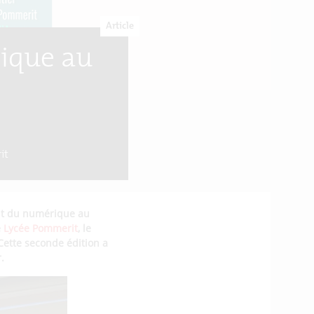
Article
rique au
it
ant du numérique au
e
Lycée Pommerit
, le
 Cette seconde édition a
.