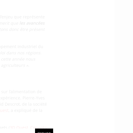
 l’enjeu que représente
merit que
les avancées
ons donc être présent
loppement Industriel du
loi dans nos régions.
 cette année nous
 agriculteurs ».
e
sur l’alimentation de
’expérience. Pierre-Yves
id Descrot, de la société
uest
, a expliqué de la
ets (
3D Ouest
,
Copeeks
,