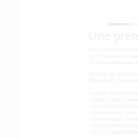
Une premi
Depuis le mois d’octobr
Lycée Pommerit ont trav
solutions numériques r
Un travail de recherche 
d’agriculteurs. Les cin
:
> Ludovic Brossard (res
> Sandy Grégoire (resp
> Marc Janvier (directe
> Emmanuelle Le Corre (
> Estelle Keraval (direc
> Mathieu Merlhe (charg
> Jean Christophe Pettier