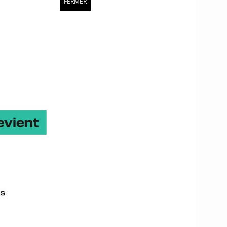
k
, Tell,
Vetosoft
et
VIP
FERMER