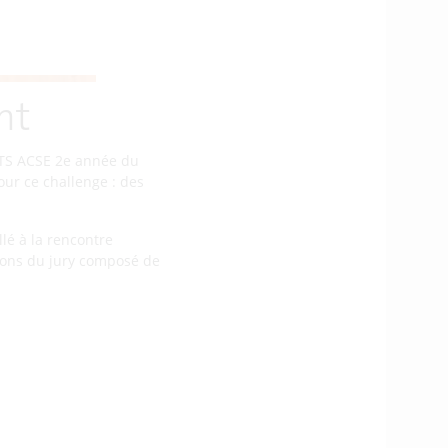
nt
 BTS ACSE 2e année du
our ce challenge : des
llé à la rencontre
tions du jury composé de