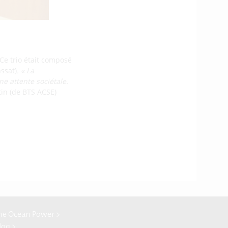
 Ce trio était composé
ssat)
. « La
e attente sociétale.
tin (de BTS ACSE)
ne Ocean Power >
log >