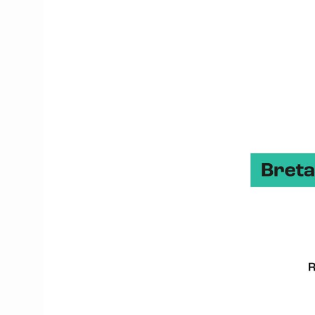
Europrocess
,
Foton
,
Val
Studio 360
).