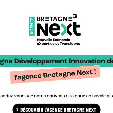
orex
, NL Nutrition,
Photonics Bretagne
, Photo Lines,
Sodiaal
,
RF Trac