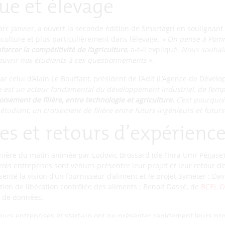
e et élevage
arc Janvier, a ouvert la seconde édition de Smartagri en soulignant
culture et plus particulièrement dans l’élevage.
« On pense à Pom
orcer la compétitivité de l’agriculture
, a-t-il expliqué.
Nous souhait
 ouvrir nos étudiants à ces questionnements
».
ar celui d’Alain Le Bouffant, président de l’Adit (L’Agence de Déve
ie est un acteur fondamental du développement industriel, de l’emp
sement de filière, entre technologie et agriculture.
C’est pourquoi
étudiant, un croisement de filière entre futurs ingénieurs et futurs
es et retours d’expérienc
nière du matin animée par Ludovic Brossard (de l’Inra Umr Pégase) 
trois entreprises sont venues présenter leur projet et leur retour d
ésenté la vision d’un fournisseur d’aliment et le projet Symeter ; Dav
ution de libération contrôlée des aliments ; Benoit Dassé, de
BCEL O
on de données.
eurs entreprises et start-up ont pu présenter rapidement leurs proj