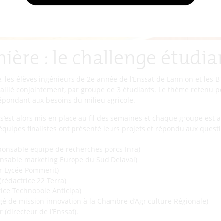
ère : le challenge étudia
e, les élèves ingénieurs de 2e année de l’Enssat de Lannion et les
aillé conjointement, par groupe de 3 étudiants. Le thème retenu p
épondant aux besoins du milieu agricole.
s’est alors mis en place au fil des semaines et chaque groupe est a
q équipes finalistes ont présenté leurs projets et répondu aux ques
ponsable équipe de recherches porcs Inra)
onsable marketing Europe du Sud Delaval)
ur Lycée Pommerit)
rédactrice 22 Terra)
trice Technopole Anticipa)
é de mission innovation à la Chambre d’Agriculture Régionale)
 (directeur de l’Enssat).