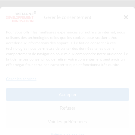
Presse
Plan du site
Gérer le consentement
Crédits et mentions légales
Gérer mes données personnelles
Pour vous offrir les meilleures expériences sur notre site internet, nous
Un renseignement, une demande ? Contactez-nous
utilisons des technologies telles que les cookies pour stocker et/ou
accéder aux informations des appareils. Le fait de consentir à ces
technologies nous permettra de traiter des données telles que le
comportement de navigation pour mieux comprendre notre audience. Le
Coordonnées :
fait de ne pas consentir ou de retirer votre consentement peut avoir un
effet négatif sur certaines caractéristiques et fonctionnalités du site.
Bretagne Développement Innovation
1c-1d, avenue de Belle Fontaine
Gérer les services
35510
Cesson-Sévigné
tél : 02 99 84 53 00
Accepter
Avec le soutien de :
Refuser
Voir les préférences
Politique de cookies