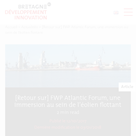
Accueil
>
Actualités
>
[Retour sur] FWP Atlantic Forum, une immersion au
sein de l’éolien flottant
Article
[Retour sur] FWP Atlantic Forum, une
immersion au sein de l’éolien flottant
2
min read
Publié le 12/10/2017
Dernière modification le
03/01/2018