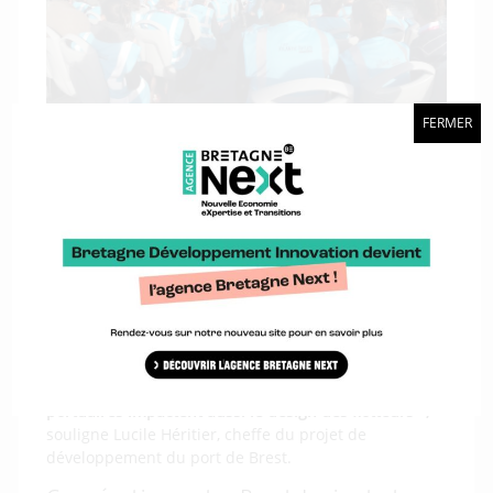
FERMER
Infrastructures à l’honneur
Les infrastructures étaient à l’honneur avec une
conférence plénière qui a permis de faire un focus
sur le terminal EMR du port de Brest. Lors de cette
dernière, les intervenants ont mis en avant la
coopération nécessaire entre infrastructures
portuaires et porteurs de projets industriels pour
accompagner au mieux le développement de la
filière.
Si les structures portuaires doivent s’adapter aux
besoins de l’éolien flottant, « les problématiques
portuaires impactent aussi le design des flotteurs »,
souligne Lucile Héritier, cheffe du projet de
développement du port de Brest.