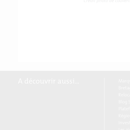
Crédit photo de couve
A découvrir aussi…
Marqu
Breta
Reloc
Blog S
Plate
Régio
Inves