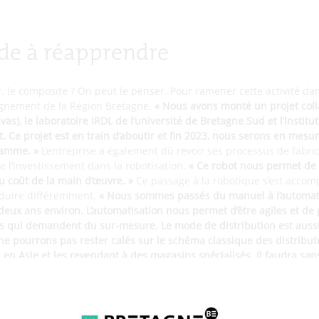
de à réapprendre
, le composite ? On peut le penser. Pour ramener cette activité dan
gnement de la Région Bretagne.
« Nous avons monté un projet coll
avas), le laboratoire IRDL de l’université de Bretagne Sud et l’Insti
t. Ce projet est en train d’aboutir et fin 2023, nous serons en mes
gamme. »
L’entreprise a également dû revoir ses processus de fabric
l’investissement dans la robotisation.
« Ce robot nous permet d
u coût de la main d’œuvre. »
Ce passage à la robotique s’est acco
duire différemment.
« Nous sommes passés du manuel à l’automat
deux ans environ. L’automatisation nous permet d’être agiles et de
s qui demandent du sur-mesure. Le mode de distribution est aussi
e pourrons pas rester calés sur le schéma classique des distribu
 en Asie et les revendant à des magasins spécialisés. Il faudra sa
 recruté. Local, toujours.
« Nous avons créé un emploi qualifié ent
su de l’Université Bretagne Sud nous a rejoints. Nous escomptons c