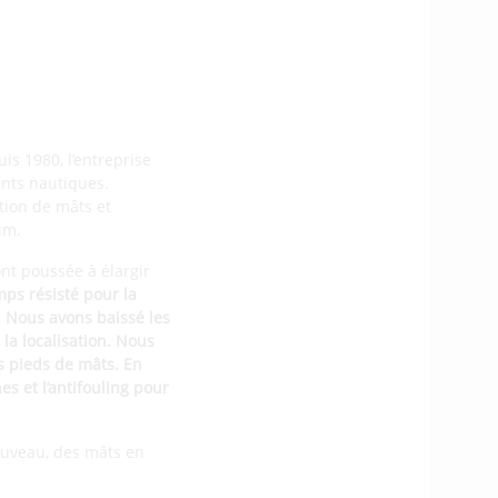
s 1980, l’entreprise
ents nautiques.
ction de mâts et
ium.
ont poussée à élargir
emps résisté pour la
. Nous avons baissé les
la localisation. Nous
s pieds de mâts. En
s et l’antifouling pour
ouveau, des mâts en