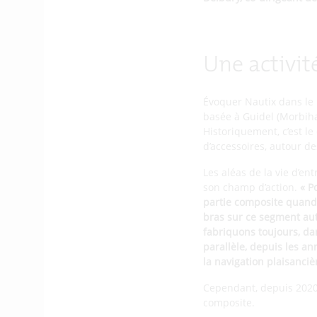
Une activit
Évoquer Nautix dans le 
basée à Guidel (Morbiha
Historiquement, c’est le
d’accessoires, autour de
Les aléas de la vie d’en
son champ d’action.
« P
partie composite quand l
bras sur ce segment au
fabriquons toujours, da
parallèle, depuis les a
la navigation plaisanciè
Cependant, depuis 2020,
composite.