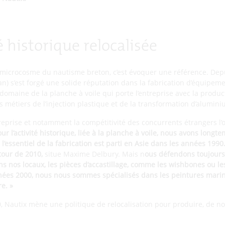
é historique relocalisée
microcosme du nautisme breton, c’est évoquer une référence. Depui
n) s’est forgé une solide réputation dans la fabrication d’équipem
 domaine de la planche à voile qui porte l’entreprise avec la produ
s métiers de l’injection plastique et de la transformation d’alumin
treprise et notamment la compétitivité des concurrents étrangers l’
our l’activité historique, liée à la planche à voile, nous avons longt
’essentiel de la fabrication est parti en Asie dans les années 1990
tour de 2010,
situe Maxime Delbury. Mais n
ous défendons toujours 
ns nos locaux, les pièces d’accastillage, comme les wishbones ou le
nnées 2000, nous nous sommes spécialisés dans les peintures marine
re. »
 Nautix mène une politique de relocalisation pour produire, de n