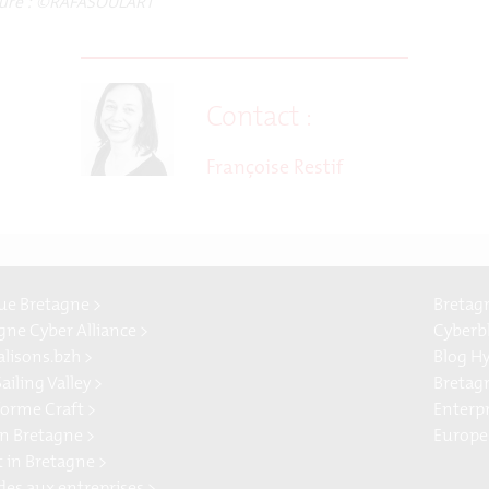
rture : ©RAFASOULART
Contact :
Françoise Restif
e Bretagne >
Bretag
gne Cyber Alliance >
Cyberb
alisons.bzh >
Blog H
ailing Valley >
Bretag
forme Craft >
Enterp
n Bretagne >
Europe
t in Bretagne >