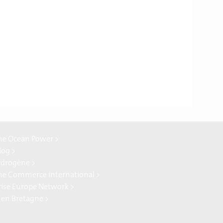
ne Ocean Power >
log >
ydrogène >
ne Commerce international >
rise Europe Network >
 en Bretagne >