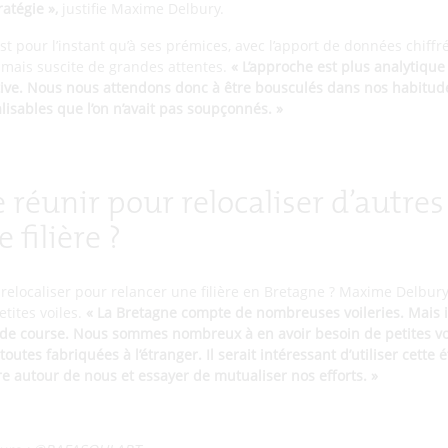
ratégie »,
justifie Maxime Delbury.
st pour l’instant qu’à ses prémices, avec l’apport de données chiffr
, mais suscite de grandes attentes.
« L’approche est plus analytique 
uitive. Nous nous attendons donc à être bousculés dans nos habitude
lisables que l’on n’avait pas soupçonnés. »
se réunir pour relocaliser d’autres
 filière ?
 relocaliser pour relancer une filière en Bretagne ? Maxime Delbur
tites voiles.
« La Bretagne compte de nombreuses voileries. Mais i
les de course. Nous sommes nombreux à en avoir besoin de petites v
 toutes fabriquées à l’étranger. Il serait intéressant d’utiliser cette 
re autour de nous et essayer de mutualiser nos efforts. »