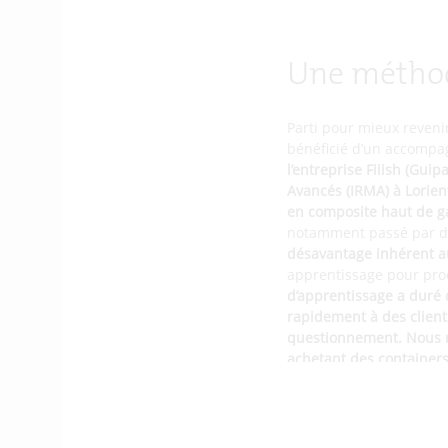
Une métho
Parti pour mieux revenir
bénéficié d’un accompa
l’entreprise Fiiish (Guip
Avancés (IRMA) à Lorien
en composite haut de 
notamment passé par de 
désavantage inhérent a
apprentissage pour pro
d’apprentissage a duré 
rapidement à des client
questionnement. Nous n
achetant des containers
direct. »
L’entreprise a également
projet. Un ingénieur is