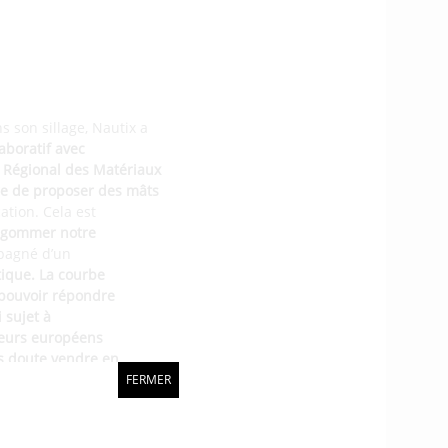
s son sillage, Nautix a
aboratif avec
tut Régional des Matériaux
ure de proposer des mâts
ation. Cela est
e gommer notre
mpagné d’un
ique. La courbe
 pouvoir répondre
 sujet à
teurs européens
ns doute vendre en
FERMER
ièrement consacré à
réer 3 ou 4 emplois