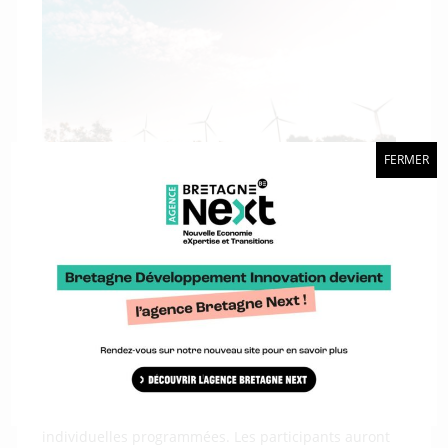
FERMER
Le
programme
comprendra des présentations de la
Commission européenne et des points de contact
nationaux dans tous les domaines du Green Deal, et
fournira une occasion unique de présenter des idées
et une expertise devant les principaux organismes de
recherche et les innovateurs de pointe de l’industrie.
La convention d’affaires virtuel vous permettra
d’étendre votre réseau international et de créer des
partenariats stratégiques grâce à des rencontres
individuelles programmées. Les participants auront