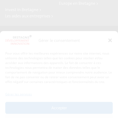
Europe en Bretagne >
Invest in Bretagne >
Les aides aux entreprises >
Presse
Plan du site
Gérer le consentement
Crédits et mentions légales
Gérer mes données personnelles
Pour vous offrir les meilleures expériences sur notre site internet, nous
Un renseignement, une demande ? Contactez-nous
utilisons des technologies telles que les cookies pour stocker et/ou
accéder aux informations des appareils. Le fait de consentir à ces
technologies nous permettra de traiter des données telles que le
comportement de navigation pour mieux comprendre notre audience. Le
Coordonnées :
fait de ne pas consentir ou de retirer votre consentement peut avoir un
effet négatif sur certaines caractéristiques et fonctionnalités du site.
Bretagne Développement Innovation
1c-1d, avenue de Belle Fontaine
Gérer les services
35510
Cesson-Sévigné
tél : 02 99 84 53 00
Accepter
Avec le soutien de :