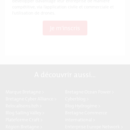
développer davantage leur entreprise de manière
compétitive, via l’application civile et commerciale et
l’utilisation de drones.
Je m'inscris
A découvrir aussi…
Marque Bretagne >
Bretagne Ocean Power >
Bretagne Cyber Alliance >
Cyberblog >
Relocalisons.bzh >
Blog Hydrogène >
Blog Sailing Valley >
Bretagne Commerce
Plateforme Craft >
international >
Région Bretagne >
Enterprise Europe Network >