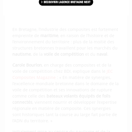
HEOL COMPOSITE
MAGMA
.
En Bretagne, l’industrie des composites est fortement
empreinte de
maritime
, en raison de l’histoire et de
l’environnement du territoire : plus de la moitié des
structures bretonnes travaillent pour les marchés du
nautisme
, de la
voile de compétition
et du
naval
.
Carole Bourlon
, en charge des composites et de la
voile de compétition chez BDI, explique dans le
JEC
Composites Magazine
: « En matière de synergies,
l’excellence mondiale bretonne dans le domaine de la
voile de compétition et ses innovations de rupture
comme celle des
bateaux volants équipés de foils
connectés
, viennent nourrir et développer l’expertise
régionale en matière de composite. Ces synergies
sont historiques tant la course au large fait partie de
l’ADN du territoire. »
Initialement mise au service du nautisme et de la