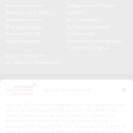
Marque Bretagne >
Bretagne Ocean Power >
Bretagne Cyber Alliance >
Cyberblog >
Relocalisons.bzh >
Blog Hydrogène >
Blog Sailing Valley >
Bretagne Commerce
Plateforme Craft >
international >
Région Bretagne >
Enterprise Europe Network >
Europe en Bretagne >
Invest in Bretagne >
Les aides aux entreprises >
Presse
Plan du site
Gérer le consentement
Crédits et mentions légales
Gérer mes données personnelles
Pour vous offrir les meilleures expériences sur notre site internet, nous
Un renseignement, une demande ? Contactez-nous
utilisons des technologies telles que les cookies pour stocker et/ou
accéder aux informations des appareils. Le fait de consentir à ces
technologies nous permettra de traiter des données telles que le
comportement de navigation pour mieux comprendre notre audience. Le
Coordonnées :
fait de ne pas consentir ou de retirer votre consentement peut avoir un