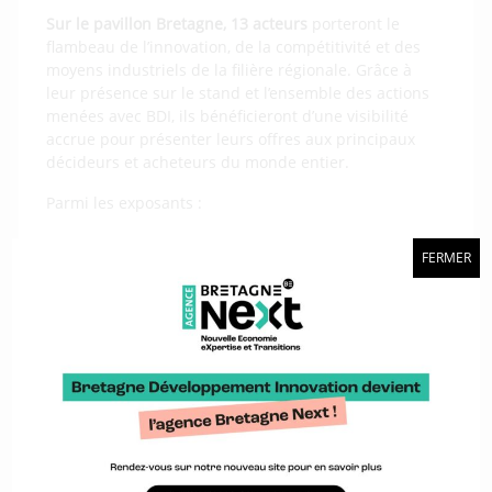
Sur le pavillon Bretagne, 13 acteurs
porteront le
flambeau de l’innovation, de la compétitivité et des
moyens industriels de la filière régionale. Grâce à
leur présence sur le stand et l’ensemble des actions
menées avec BDI, ils bénéficieront d’une visibilité
accrue pour présenter leurs offres aux principaux
décideurs et acheteurs du monde entier.
Parmi les exposants :
Europ 3 D
FERMER
MCI technologies
CDK
DEMETA
AVELrobotics
Pôle EMC 2
UBS Composite
Sense in
Halcyon
ID composites
Masmeca