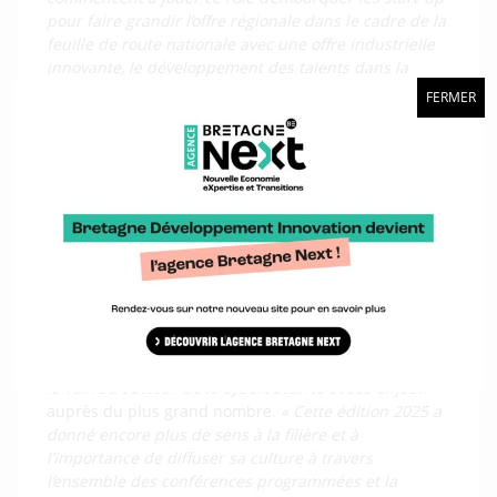
pour faire grandir l’offre régionale dans le cadre de la
feuille de route nationale avec une offre industrielle
innovante, le développement des talents dans la
cybersécurité à travers des formations, le soutien aux
FERMER
entreprises et la diffusion de cette culture cyber. »
Au FIC 2025, une connexion tangible
entre régions françaises et
européennes
Ce bouillonnement breton a été d’autant plus
important que le salon s’est déroulé dans un contexte
international perturbé. De nouveau et à un degré
plus élevé que les années précédentes, le FIC a porté
la voix du secteur de la cybersécurité et ses enjeux
auprès du plus grand nombre.
« Cette édition 2025 a
donné encore plus de sens à la filière et à
l’importance de diffuser sa culture à travers
l’ensemble des conférences programmées et la