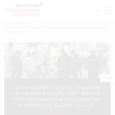
Accueil
>
Actualités
>
Forum InCyber (FIC) 2025 : le pavillon du campus
Bretagne Cyber Alliance reflet du dynamisme des entreprises bretonnes
sur le salon
Article
Forum InCyber (FIC) 2025 : le pavillon
du campus Bretagne Cyber Alliance
reflet du dynamisme des entreprises
bretonnes sur le salon
4
min read
Publié le 18/04/2025