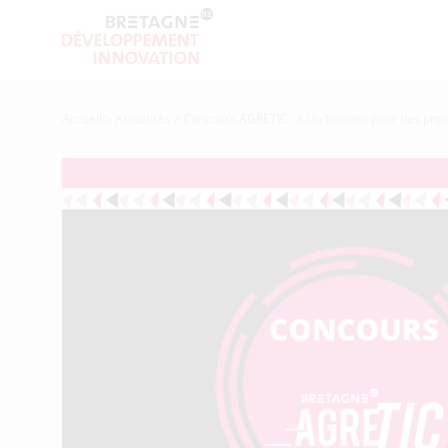
Accueil
>
Actualités
>
Concours AGRETIC : « Un booster pour des proje