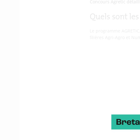
Concours Agretic détail
Quels sont le
Le programme AGRETIC, p
filières Agri-Agro et Num
Pour Tous » de la Région
l’Usine Agro du Futur. 
détection de problém
accompagnement à l’
valorisation de ces i
Pourquoi crée
Les entreprises nous sig
du marché sur des pério
à un projet innovant. Da
européens pour le moyen
d’entreprise bretonne (s