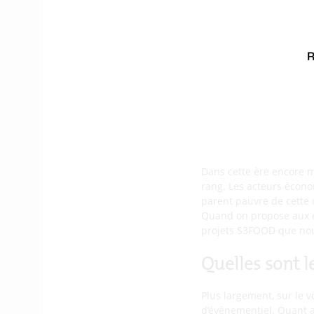
Les salons pro
conséquences 
Cette crise sanitaire a
entreprises. On s’adapte
l’avenir. D’une façon ou 
proposés (une expositio
Comment maint
Dans cette ère encore ma
rang. Les acteurs écono
parent pauvre de cette 
Quand on propose aux e
projets S3FOOD que nous
Quelles sont 
Plus largement, sur le 
d’évènementiel. Quant a