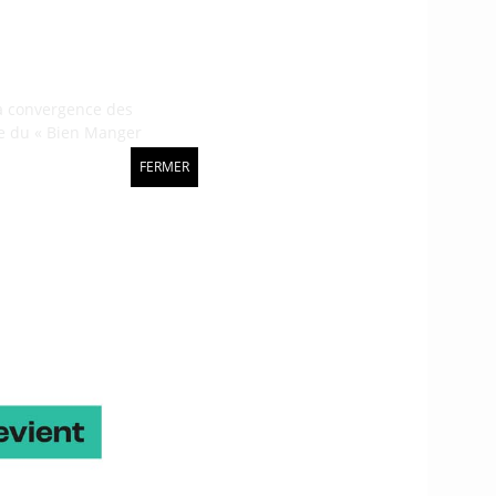
la convergence des
oute du « Bien Manger
iculture de précision et
FERMER
nnovation très proches
qui permettent d’aboutir
jets régionaux et
’adresse à tout type