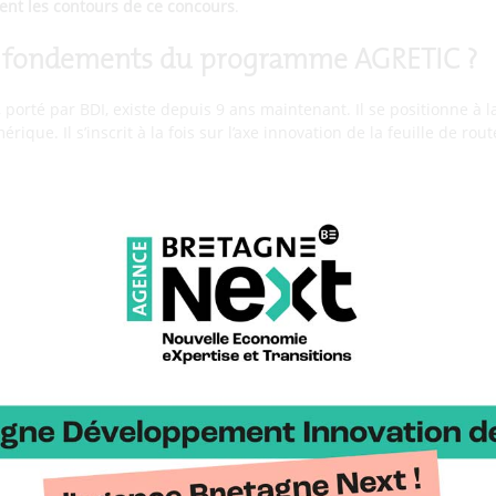
lent les contours de ce concours
.
s fondements du programme AGRETIC ?
orté par BDI, existe depuis 9 ans maintenant. Il se positionne à 
érique. Il s’inscrit à la fois sur l’axe innovation de la feuille de r
 Bretagne mais aussi, au niveau de la stratégie régionale, sur l’agr
La méthodologie AGRETIC, qui a fait ses preuves, ne change pas :
atiques terrain
innovation
nnovations sur des salons métier.
r le concours AGRETIC ?
nalaient qu’elles avaient besoin d’un booster pour des projets d’i
des très courtes. Des projets de 6 à 12 mois, proches du marché 
ns le panel d’outils disponibles aujourd’hui, on a des appels à pro
 / long terme. Le Concours AGRETIC vient combler ce manque. Il s
tart-up, PME, ETI, grands groupes).