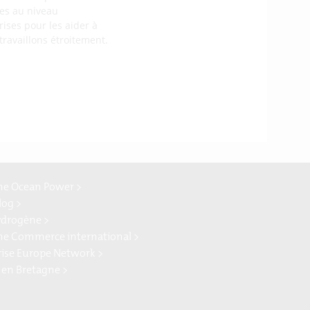
es au niveau
rises pour les aider à
travaillons étroitement.
ne Ocean Power >
log >
ydrogène >
ne Commerce international >
rise Europe Network >
 en Bretagne >