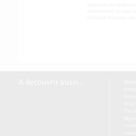
dispositifs européens p
administratif. En clair,
continuer d’innover, en
A découvrir aussi…
Marqu
Breta
Reloc
Blog S
Plate
Régio
Inves
Les a