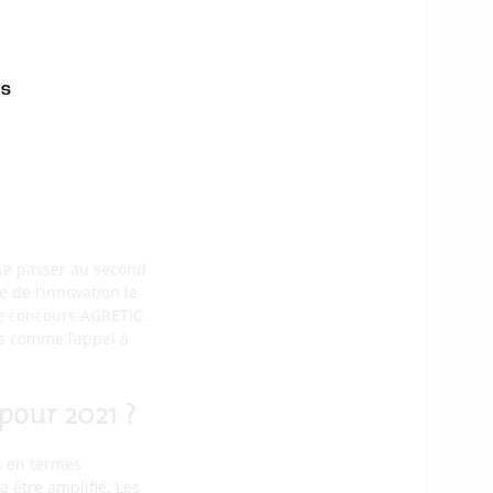
. Quelles
s importants pour les
ficilement prédire
’ailleurs l’un des lots
roublée ?
sse passer au second
 de l’innovation le
le concours AGRETIC.
s comme l’appel à
pour 2021 ?
s en termes
 être amplifié. Les