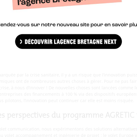
fessionnels ont été fortement perturbés
pour les entreprises ?
 empêché les salons de se tenir. Or on sait que ce sont des moment
 et on innove face à cette situation. A l’heure actuelle, on peut dif
d’une autre, les salons professionnels vont reprendre un jour: c’est d
n au Space ou au CFIA).
enir l’innovation dans cette période t
rquée par la crise sanitaire, il y a un risque que l’innovation pui
miques ont de nombreuses autres choses à gérer. Pour ne pas faire
crise, à nous d’innover ! De nouvelles choses sont lancées comme 
ntreprises des financements à 100 % via des dispositifs européen
 pilotons, l’innovation peut continuer car elle est moins risquée.
les perspectives du programme AGRETIC 
volet communication, nous expérimentons des solutions alternative
u volet accompagnement et ingénierie de projet : le volet Europe va