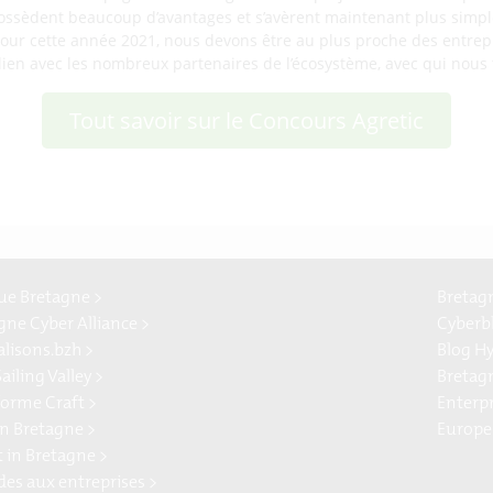
ossèdent beaucoup d’avantages et s’avèrent maintenant plus simpl
 pour cette année 2021, nous devons être au plus proche des entrep
 lien avec les nombreux partenaires de l’écosystème, avec qui nous 
Tout savoir sur le Concours Agretic
e Bretagne >
Bretag
gne Cyber Alliance >
Cyberb
alisons.bzh >
Blog H
ailing Valley >
Bretag
forme Craft >
Enterp
n Bretagne >
Europe
t in Bretagne >
ides aux entreprises >