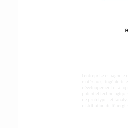
Une start-up espagnole 
pour l’un des thèmes (
développer et de tester 
ravitaillement « plug an
L’entreprise cherche à p
une technologie innovant
kilomètre.
L’entreprise espagnole r
matériaux, l’ingénierie 
développement et à l’op
potentiel technologique
de prototypes et l’analy
distribution de l’énergi