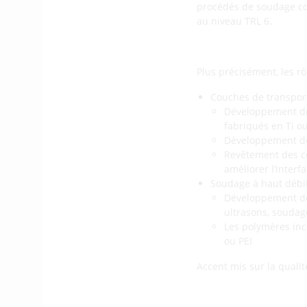
procédés de soudage con
au niveau TRL 6.
Plus précisément, les rô
Couches de transpor
Développement de 
fabriqués en Ti ou
Développement de
Revêtement des c
améliorer l’interf
Soudage à haut débi
Développement de 
ultrasons, soudag
Les polymères inc
ou PEI
Accent mis sur la quali