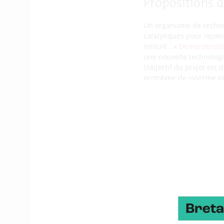
Propositions 
Un organisme de recherc
catalytiques pour rejoi
intitulé : «
Demonstratio
une nouvelle technolog
L’objectif du projet es
prototype de système po
Plus précisément, l’inst
Utilisateur final d’h
Le partenaire inté
en hydrogène
Le partenaire émet
Producteur de matéri
Le partenaire doit
Le partenaire émet