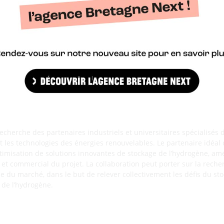
primée, spécialisée dans l’hydrogène vert, cherche à participer à
HORIZON-JU-CLEANH2-2025-03-01) de l’appel 2025 Clean Hydrogen Pa
le stockage de l’hydrogène, la distribution sur le dernier kilomètre
d play » pour les applications de mobilité et de logistique.
articiper à un consortium déjà existant pour le thème et l’appel spé
e de stockage de l’hydrogène, de ravitaillement et de distribution
echerche des partenaires industriels et universitaires spécialisés 
et les technologies des énergies renouvelables. Le partenaire idéal
timisation de solutions innovantes de stockage de l’hydrogène, amél
 et commercial du projet. La collaboration peut porter sur la rech
se du marché, dans le but de relever collectivement les défis du sto
e de l’hydrogène.