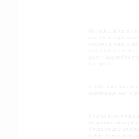
Un institut de recherch
couches microporeuses,
consortium dans le but
cost of low temperature
plant
». L’objectif du p
sans joints.
La date limite pour se 
coordinateur pour le pro
L’institut de recherch
de graphite, ainsi que
électrolyseuses soudées
cellules thermoplastique