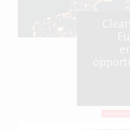
Clean
Eu
en
opport
clean hydrog