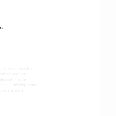
 un consortium européen
rtnership, afin de
 et les capsules de
cifiques, afin de fournir
 sur le dernier
dans la science des
 contribuera au
iorant ainsi le
erche, le développement
ckage et de la