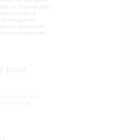
ppement de l’hydrogène
ion. Le 15 janvier 2025,
sant à soutenir la
I accompagne les
dans ces opportunités
itions de partenariats
e pour
t à participer aux
t et l’essor des
ms