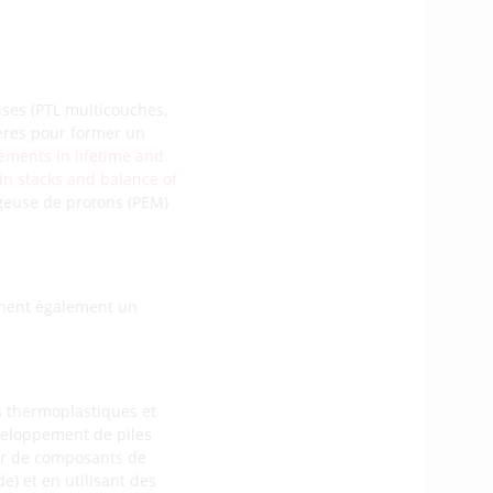
ses (PTL multicouches,
ères pour former un
ments in lifetime and
in stacks and balance of
ngeuse de protons (PEM)
rchent également un
s thermoplastiques et
veloppement de piles
tir de composants de
e) et en utilisant des