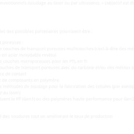
ventionnels (soudage au laser ou par ultrasons). » L’objectif est d
les des possibles partenaires pourraient être :
t poreuses :
couches de transport poreuses multicouches (c’est-à-dire des mé
 en acier inoxydable revêtu)
 couches microporeuses pour les PTL en Ti
ouches de transport poreuses avec du carbone et/ou des métaux p
ace de contact
t de composants en polymère
méthodes de soudage pour la fabrication des cellules (par exemp
e au laser)
luent le PP (Gen1) ou des polymères haute performance pour Gen2 
té des soudures tout en améliorant le taux de production