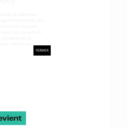
rship
ucteur de matériaux
ogen Partnership, celui
erche a mis au point
pléter son consortium.
t opérationnel un
oins 100 kg/jour.
FERMER
erche :
partiellement ses besoins
riel