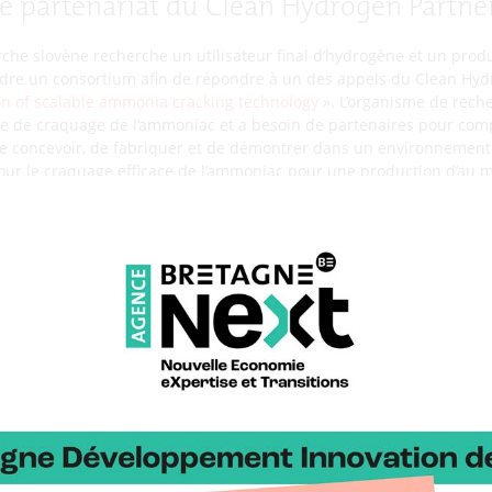
de partenariat du Clean Hydrogen Partne
he slovène recherche un utilisateur final d’hydrogène et un prod
ndre un consortium afin de répondre à un des appels du Clean Hydr
n of scalable ammonia cracking technology
». L’organisme de rech
ie de craquage de l’ammoniac et a besoin de partenaires pour com
t de concevoir, de fabriquer et de démontrer dans un environnemen
ur le craquage efficace de l’ammoniac pour une production d’au m
itut de recherche slovène, qui prévoit de coordonner le projet, rech
ydrogène en quantités de 100 kg/jour
grera le dispositif pilote sur son site et couvrira ainsi totalement/
 un intérêt à long terme du passage à l’échelle.
aux catalytiques (quantités de 10kg+)
 produire au moins 10 kg de catalyseur pour établir le pilote indust
 un intérêt à long terme du passage à l’échelle.
Lien vers l’AMI