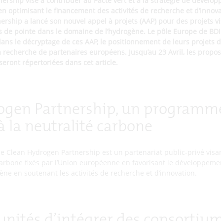
ership vise à contribuer au Pacte vert et à la stratégie de dévelo
n optimisant le financement des activités de recherche et d’innovat
ership a lancé son nouvel appel à projets (AAP) pour des projets vi
s de pointe dans le domaine de l’hydrogène. Le pôle Europe de BD
ans le décryptage de ces AAP, le positionnement de leurs projets 
recherche de partenaires européens. Jusqu’au 23 Avril, les propos
seront répertoriées dans cet article.
ogen Partnership, un programm
à la neutralité carbone
le Clean Hydrogen Partnership est un partenariat public-privé visan
carbone fixés par l’Union européenne en favorisant le développemen
ène en soutenant les activités de recherche et d’innovation.
nités d’intégrer des consortiu