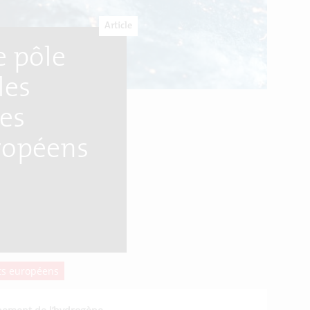
Article
e pôle
les
des
ropéens
ts européens