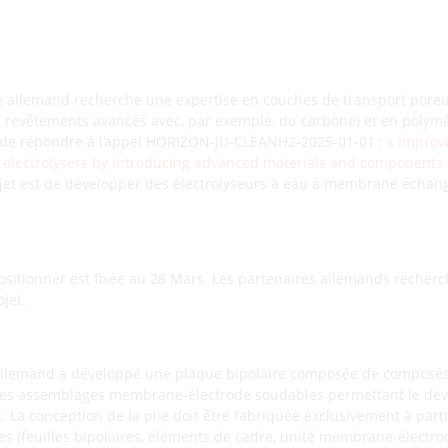
Lien vers l’AMI
e allemand recherche une expertise en couches de transport poreu
 revêtements avancés avec, par exemple, du carbone) et en polym
 de répondre à l’appel HORIZON-JU-CLEANH2-2025-01-01 : «
Improve
 electrolysers by introducing advanced materials and components 
rojet est de développer des électrolyseurs à eau à membrane écha
positionner est fixée au 28 Mars. Les partenaires allemands reche
jet.
e allemand a développé une plaque bipolaire composée de composé
 des assemblages membrane-électrode soudables permettant le dé
. La conception de la pile doit être fabriquée exclusivement à par
s (feuilles bipolaires, éléments de cadre, unité membrane-électrod