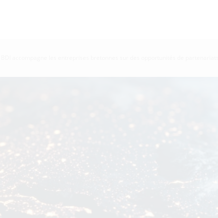
e BDI accompagne les entreprises bretonnes sur des opportunités de partenaria