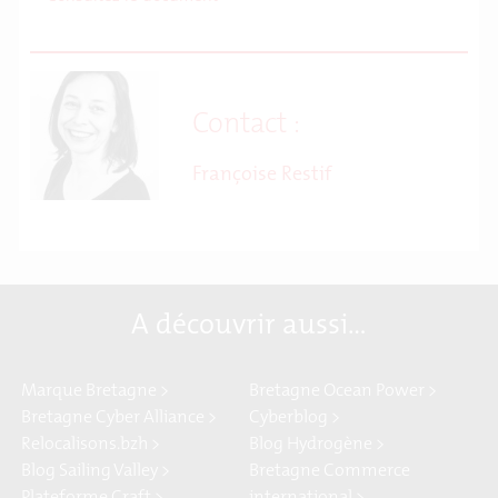
Contact :
Françoise Restif
A découvrir aussi…
Marque Bretagne >
Bretagne Ocean Power >
Bretagne Cyber Alliance >
Cyberblog >
Relocalisons.bzh >
Blog Hydrogène >
Blog Sailing Valley >
Bretagne Commerce