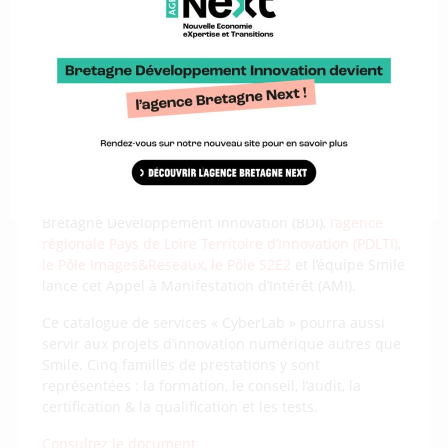
cybersécurité et comprennent leur offre de services. »
Cela passe également par de la sensibilisation.
De
par sa mission sur le croisement de filières
innovantes comme les smart grids et la cybersécurité,
Bretagne Développement Innovation contribue au
rapprochement de ces acteurs sur le territoire
breton.
Catalogue de prestations
Le Pôle d’Excellence Cyber, en partenariat avec
Bretagne Développement Innovation (BDI),
l’agence
régionale Pays de Loire Territoire d’Innovation (PDLTI)
,
le Pôle Images&Reseaux
,
le Pôle S2E2
et l’équipe Smile
lance cet Appel à Manifestation d’Intérêt (AMI).
Ce catalogue de services « CyberLab » pourra aussi
servir aux projets d’innovation numérique autres que
Smile. Cinq familles de prestations y sont
représentées : la formation, le conseil, l’audit, la
certification & la qualification et les tests.
Consultez le document