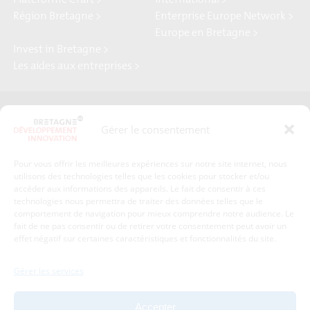
Plateforme Craft >
international >
Région Bretagne >
Enterprise Europe Network >
Europe en Bretagne >
Invest in Bretagne >
Les aides aux entreprises >
Presse
Plan du site
Gérer le consentement
Crédits et mentions légales
Gérer mes données personnelles
Pour vous offrir les meilleures expériences sur notre site internet, nous
Un renseignement, une demande ? Contactez-nous
utilisons des technologies telles que les cookies pour stocker et/ou
accéder aux informations des appareils. Le fait de consentir à ces
technologies nous permettra de traiter des données telles que le
comportement de navigation pour mieux comprendre notre audience. Le
Coordonnées :
fait de ne pas consentir ou de retirer votre consentement peut avoir un
effet négatif sur certaines caractéristiques et fonctionnalités du site.
Bretagne Développement Innovation
1c-1d, avenue de Belle Fontaine
Gérer les services
35510
Cesson-Sévigné
tél : 02 99 84 53 00
Accepter