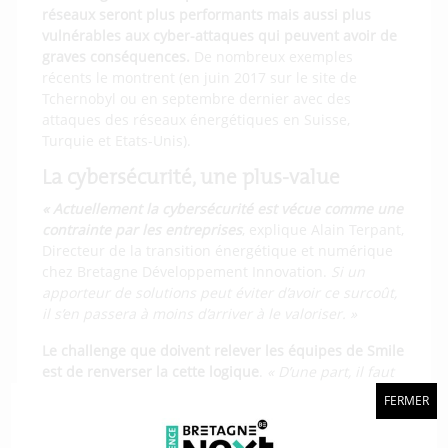
réseaux seront plus performants mais aussi plus
vulnérables aux cyber-attaques qui peuvent avoir de
graves conséquences.
De nombreux exemples
récents le montrent (en juin 2017 sur le site de
Tchernobyl ou en septembre dernier avec des
attaques des réseaux énergétiques en Suisse,
Turquie et Etats-Unis).
La cybersécurité, une plus-value
« Actuellement la cybersécurité est vécue comme une
contrainte par les entreprises
, explique Alain Terpant,
Directeur de la transition énergétique et numérique
chez Bretagne Développement Innovation.
Si un
apporteur de solutions peut éviter d’avoir ce surcoût,
il s’en passera à moins d’arriver à le valoriser. »
Le challenge que doivent relever les équipes de Smile
est de renverser la cette logique
.
« D’une part, il faut
pouvoir faire passer cette notion de valeur ajoutée
FERMER
pour le client
, poursuit-il.
D’autre part, il faut que les
acteurs sachent où trouver les professionnels de la