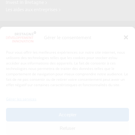
Invest in Bretagne >
Les aides aux entreprises >
Presse
Plan du site
Gérer le consentement
Crédits et mentions légales
Gérer mes données personnelles
Pour vous offrir les meilleures expériences sur notre site internet, nous
Un renseignement, une demande ? Contactez-nous
utilisons des technologies telles que les cookies pour stocker et/ou
accéder aux informations des appareils. Le fait de consentir à ces
technologies nous permettra de traiter des données telles que le
comportement de navigation pour mieux comprendre notre audience. Le
Coordonnées :
fait de ne pas consentir ou de retirer votre consentement peut avoir un
effet négatif sur certaines caractéristiques et fonctionnalités du site.
Bretagne Développement Innovation
1c-1d, avenue de Belle Fontaine
Gérer les services
35510
Cesson-Sévigné
tél : 02 99 84 53 00
Accepter
Avec le soutien de :
Refuser