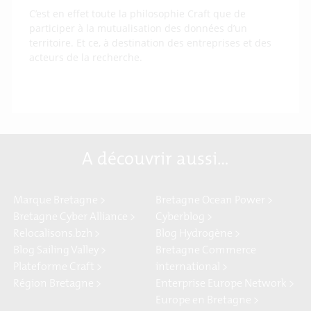
C’est en effet toute la philosophie Craft que de
participer à la mutualisation des données d’un
territoire. Et ce, à destination des entreprises et des
acteurs de la recherche.
A découvrir aussi…
Marque Bretagne >
Bretagne Ocean Power >
Bretagne Cyber Alliance >
Cyberblog >
Relocalisons.bzh >
Blog Hydrogène >
Blog Sailing Valley >
Bretagne Commerce
Plateforme Craft >
international >
Région Bretagne >
Enterprise Europe Network >
Europe en Bretagne >