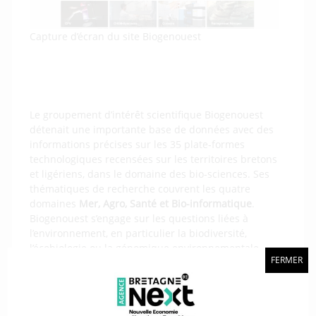
Capture d’écran du site Biogenouest
Le groupement d’intérêt scientifique Biogenouest
détenait une importante base de données avec des
informations précises sur les 35 plate-formes
technologiques recensées sur les territoires bretons
et ligériens, dans le domaine des bio-sciences. Ses
thématiques de recherche couvrent les quatre
domaines
Mer, Agro, Santé et Bio-informatique
.
Biogenouest s’engage sur les questions liées à
l’environnement, en particulier la biodiversité,
l’écobiologie ou la génomique environnementale.
FERMER
Afin de rendre ses données lisibles et de les partager,
Biogenouest a fait appel à la plateforme Craft,
soutenue par la Région Bretagne et portée par