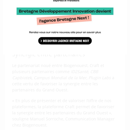
Bretagne Développement Innovation.
La refonte du site Internet et la mise à disposition de
cette plateforme permet donc aux entreprises qui
pourraient y avoir recours de les trouver plus
facilement et d’accéder rapidement à leur offre de
services (horaires d’utilisation, coûts, type
d’équipements etc).
Synergie entre partenaires
Le partenariat noué entre Biogenouest, Craft et
plusieurs partenaires comme
ID2Santé, CBB
Capbiotek, Campus Mondial de la Mer, Plugin Labs
a
cette vertu de favoriser la synergie entre les
partenaires du Grand Ouest.
« En plus de présenter et de valoriser l’offre de nos
plateformes, la plateforme Craft permet de favoriser
la synergie entre les partenaires du Grand Ouest »,
souligne Manuel Sorroche, Communication Manager
chez Biogenouest.