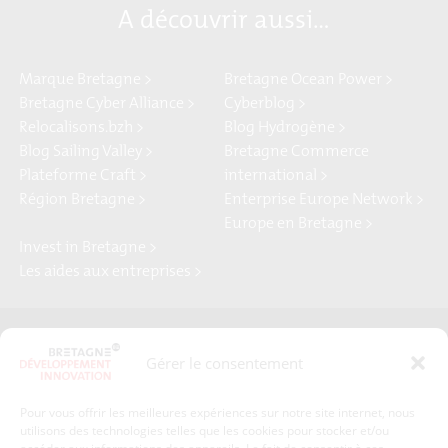
A découvrir aussi…
Marque Bretagne >
Bretagne Ocean Power >
Bretagne Cyber Alliance >
Cyberblog >
Relocalisons.bzh >
Blog Hydrogène >
Blog Sailing Valley >
Bretagne Commerce
Plateforme Craft >
international >
Région Bretagne >
Enterprise Europe Network >
Europe en Bretagne >
Invest in Bretagne >
Les aides aux entreprises >
Presse
Plan du site
Gérer le consentement
Crédits et mentions légales
Gérer mes données personnelles
Pour vous offrir les meilleures expériences sur notre site internet, nous
Un renseignement, une demande ? Contactez-nous
utilisons des technologies telles que les cookies pour stocker et/ou