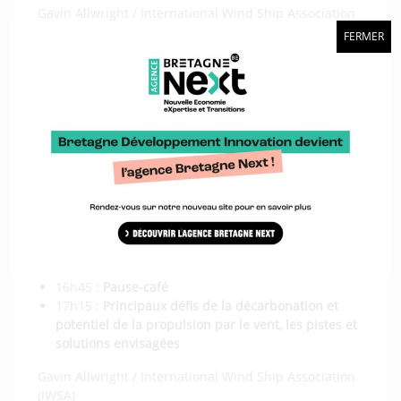
Gavin Allwright / International Wind Ship Association
(IWSA)
FERMER
Simon Watin / VPLP Design, France
Denis Juhel / CT Mer Forte, France
16h10 :
Atelier 3 « Comment inclure la propulsion
par le vent dans mes projets ? » Nouvelles unités,
les points clés d’un projet réussi
Gavin Allwright / International Wind Ship Association
(IWSA)
en attente de confirmation de l’intervenant
16h45 :
Pause-café
17h15 :
Principaux défis de la décarbonation et
potentiel de la propulsion par le vent, les pistes et
solutions envisagées
Gavin Allwright / International Wind Ship Association
(IWSA)