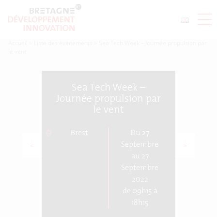
Accueil
>
Liste des événements
>
Sea Tech Week – Journée propulsion par
le vent
Sea Tech Week –
Journée propulsion par
le vent
Brest
Du 27
<
Septembre
>
au 27
Septembre
2022
de 09h15 à
18h15