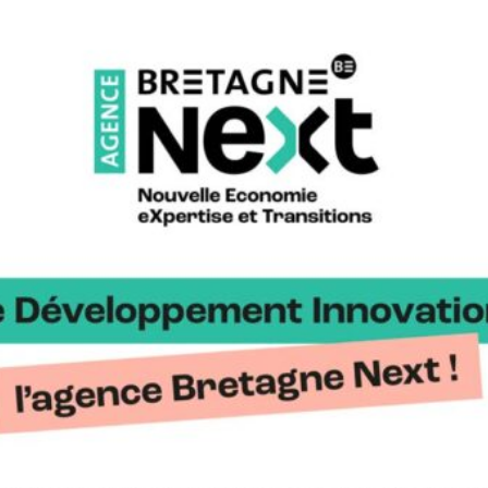
Innovation
Conférence « L’hydrogène : une opportunit
17h30
journaliste automobile et spécialiste des é
19h00
Cocktail
Je participe
Un pass sanitaire ou un test PCR négatif
sera obligatoire pour participer à cet évènement
Pour toute demande d’information
, contactez
Francis GASNIER
, Animateur du Cluster
Hydrogène (francis.gasnier@cotesdarmor.cci.fr)
Une action organisée par :