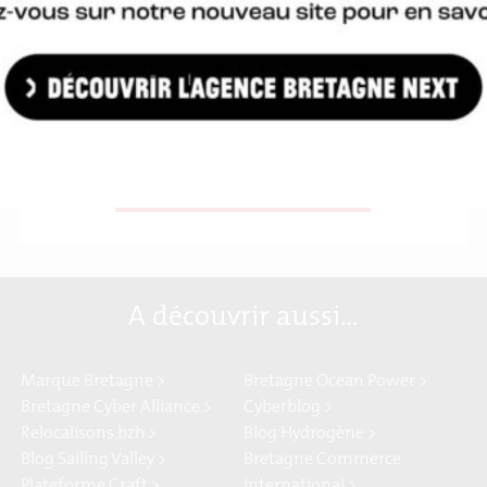
Importer dans mon agenda
A découvrir aussi…
Marque Bretagne >
Bretagne Ocean Power >
Bretagne Cyber Alliance >
Cyberblog >
Relocalisons.bzh >
Blog Hydrogène >
Blog Sailing Valley >
Bretagne Commerce
Plateforme Craft >
international >