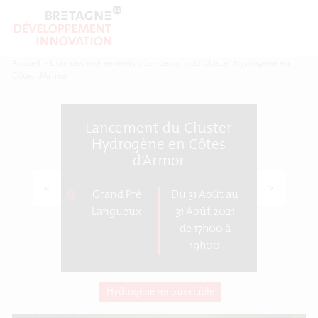
Accueil
>
Liste des événements
>
Lancement du Cluster Hydrogène en
Côtes d’Armor
Lancement du Cluster
Hydrogène en Côtes
d’Armor
<
>
Grand Pré
Du 31 Août au
Langueux
31 Août 2021
de 17h00 à
19h00
Hydrogène renouvelable