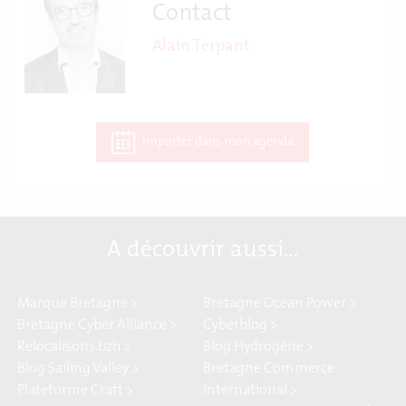
Contact
Alain Terpant
Importer dans mon agenda
A découvrir aussi…
Marque Bretagne >
Bretagne Ocean Power >
Bretagne Cyber Alliance >
Cyberblog >
Relocalisons.bzh >
Blog Hydrogène >
Blog Sailing Valley >
Bretagne Commerce
Plateforme Craft >
international >