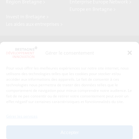
Région Bretagne >
Enterprise Europe Network >
Europe en Bretagne >
Invest in Bretagne >
Les aides aux entreprises >
Presse
Plan du site
Gérer le consentement
Crédits et mentions légales
Gérer mes données personnelles
Pour vous offrir les meilleures expériences sur notre site internet, nous
Un renseignement, une demande ? Contactez-nous
utilisons des technologies telles que les cookies pour stocker et/ou
accéder aux informations des appareils. Le fait de consentir à ces
technologies nous permettra de traiter des données telles que le
comportement de navigation pour mieux comprendre notre audience. Le
Coordonnées :
fait de ne pas consentir ou de retirer votre consentement peut avoir un
effet négatif sur certaines caractéristiques et fonctionnalités du site.
Bretagne Développement Innovation
1c-1d, avenue de Belle Fontaine
Gérer les services
35510
Cesson-Sévigné
tél : 02 99 84 53 00
Accepter