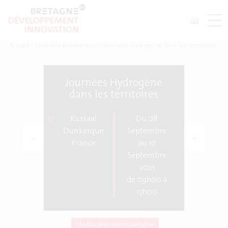
Accueil
>
Liste des événements
>
Journées Hydrogène dans les territoires
Journées Hydrogène
dans les territoires
Kursaal
Du 08
Dunkerque
Septembre
<
>
France
au 10
Septembre
2021
de 09h00 à
17h00
Hydrogène renouvelable