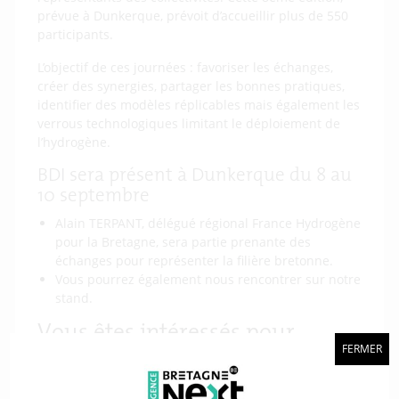
prévue à Dunkerque, prévoit d’accueillir plus de 550
participants.
L’objectif de ces journées : favoriser les échanges,
créer des synergies, partager les bonnes pratiques,
identifier des modèles réplicables mais également les
verrous technologiques limitant le déploiement de
l’hydrogène.
BDI sera présent à Dunkerque du 8 au
10 septembre
Alain TERPANT, délégué régional France Hydrogène
pour la Bretagne, sera partie prenante des
échanges pour représenter la filière bretonne.
Vous pourrez également nous rencontrer sur notre
stand.
Vous êtes intéressés pour
FERMER
participer à cet événement ?
Rendez-vous sur le site de France Hydrogène pour