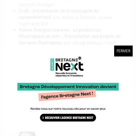
General Manager
Craft : présentation de la campagne de
renouvellement
, par
Anthony Dobaire, service
ingénierie BDI
France Énergies Marines : La production
d’hydrogène en mer – Présentation des projets en
lien avec l’hydrogène
, par
Lénaïg Mellaza, cheffe
de projet EMR
FERMER
Questions diverses
Inscriptions sur ce lien
Une action organisée par :