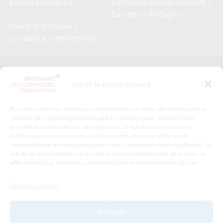
Région Bretagne >
Enterprise Europe Network >
Europe en Bretagne >
Invest in Bretagne >
Les aides aux entreprises >
Presse
Plan du site
Gérer le consentement
Crédits et mentions légales
Gérer mes données personnelles
Pour vous offrir les meilleures expériences sur notre site internet, nous
Un renseignement, une demande ? Contactez-nous
utilisons des technologies telles que les cookies pour stocker et/ou
accéder aux informations des appareils. Le fait de consentir à ces
technologies nous permettra de traiter des données telles que le
comportement de navigation pour mieux comprendre notre audience. Le
Coordonnées :
fait de ne pas consentir ou de retirer votre consentement peut avoir un
effet négatif sur certaines caractéristiques et fonctionnalités du site.
Bretagne Développement Innovation
1c-1d, avenue de Belle Fontaine
Gérer les services
35510
Cesson-Sévigné
tél : 02 99 84 53 00
Accepter