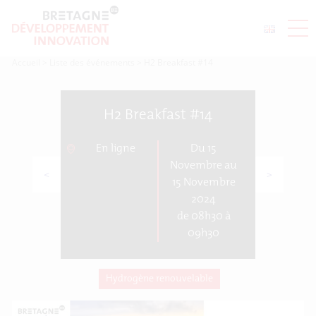
Accueil
>
Liste des événements
>
H2 Breakfast #14
H2 Breakfast #14
En ligne
Du 15
Novembre au
<
>
15 Novembre
2024
de 08h30 à
09h30
Hydrogène renouvelable