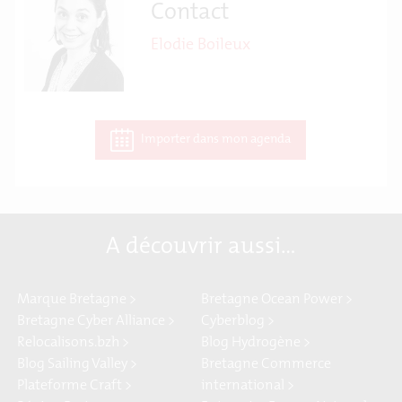
Contact
Elodie Boileux
Importer dans mon agenda
A découvrir aussi…
Marque Bretagne >
Bretagne Ocean Power >
Bretagne Cyber Alliance >
Cyberblog >
Relocalisons.bzh >
Blog Hydrogène >
Blog Sailing Valley >
Bretagne Commerce
Plateforme Craft >
international >