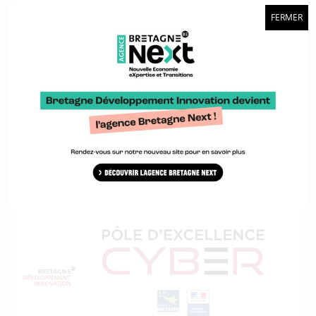
FERMER
Composez votre journée
dans un programme qui
mêle
interventions scientifiques, rendez-vous
d’affaires, tables rondes et démonstrations
destinés
à
favoriser la rencontre entre les acteurs de la
cybersécurité et de la santé.
Consultez le programme de la journée
Cyber et Santé
Une action organisée par :