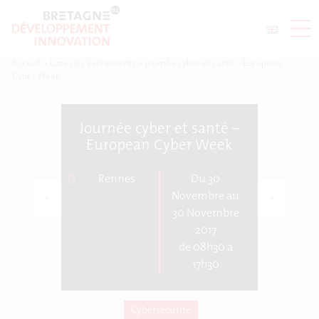
Accueil
>
Liste des événements
>
Journée cyber et santé – European
Cyber Week
Journée cyber et santé –
European Cyber Week
Rennes
Du 30
<
>
Novembre au
30 Novembre
2017
de 08h30 à
17h30
Cybersécurité