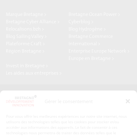
Marque Bretagne >
Bretagne Ocean Power >
Bretagne Cyber Alliance >
Cyberblog >
Relocalisons.bzh >
Blog Hydrogène >
Blog Sailing Valley >
Bretagne Commerce
Plateforme Craft >
international >
Région Bretagne >
Enterprise Europe Network >
Europe en Bretagne >
Invest in Bretagne >
Les aides aux entreprises >
Presse
Plan du site
Gérer le consentement
Crédits et mentions légales
Gérer mes données personnelles
Pour vous offrir les meilleures expériences sur notre site internet, nous
Un renseignement, une demande ? Contactez-nous
utilisons des technologies telles que les cookies pour stocker et/ou
accéder aux informations des appareils. Le fait de consentir à ces
technologies nous permettra de traiter des données telles que le