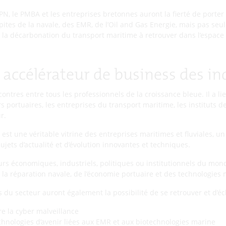
BPN, le PMBA et les entreprises bretonnes auront la fierté de porter
épites de la navale, des EMR, de l’Oil and Gas Energie, mais pas s
la décarbonation du transport maritime à retrouver dans l’espace d
 accélérateur de business des in
ntres entre tous les professionnels de la croissance bleue. Il a li
rs portuaires, les entreprises du transport maritime, les instituts 
r.
t une véritable vitrine des entreprises maritimes et fluviales, un
ujets d’actualité et d’évolution innovantes et techniques.
 économiques, industriels, politiques ou institutionnels du mond
 la réparation navale, de l’économie portuaire et des technologies 
ls du secteur auront également la possibilité de se retrouver et d’
re la cyber malveillance
chnologies d’avenir liées aux EMR et aux biotechnologies marine