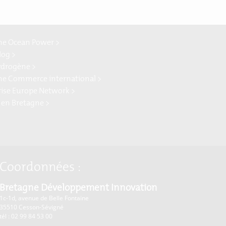
ne Ocean Power >
log >
ydrogène >
ne Commerce international >
rise Europe Network >
 en Bretagne >
Coordonnées :
Bretagne Développement Innovation
1c-1d, avenue de Belle Fontaine
35510
Cesson-Sévigné
tél : 02 99 84 53 00