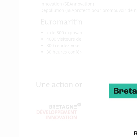
Innovation (SEAnnovation)
Dépollution (SEAprotect) pour promouvoir de no
Euromaritime en chiffres
+ de 300 exposants venant de 15 pays
4000 visiteurs de 52 pays différents
800 rendez-vous B-to-B
30 heures conférences
Une action organisée par :