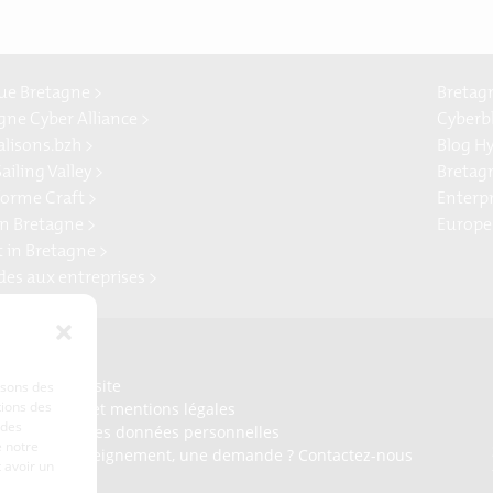
e Bretagne >
Bretag
gne Cyber Alliance >
Cyberb
alisons.bzh >
Blog H
ailing Valley >
Bretag
forme Craft >
Enterp
n Bretagne >
Europe
t in Bretagne >
ides aux entreprises >
Presse
Plan du site
lisons des
tions des
Crédits et mentions légales
 des
Gérer mes données personnelles
 notre
Un renseignement, une demande ? Contactez-nous
 avoir un