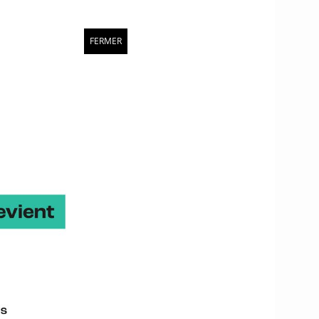
FERMER
Contact
Arnaud Cacquevel