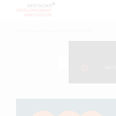
Accueil
>
Liste des événements
>
Euromaritime 2024
<
Parc C