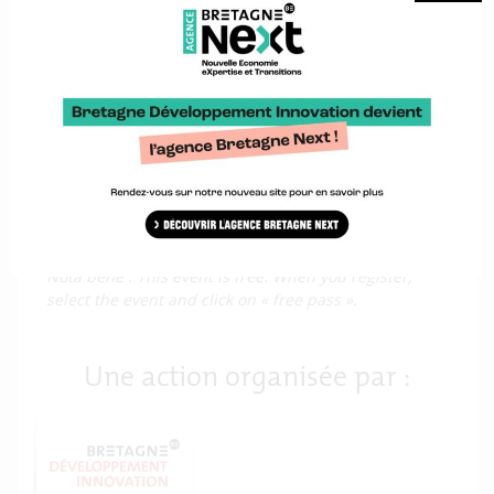
10:25 –
WEC4PORTS
10:35
10:35 –
EVOLVE
10:45
10:45 –
Clean Energy Transition Partnership –
11:00
opportunities for Ocean Energy
Registration
Nota bene : This event is free. When you register,
select the event and click on « free pass ».
Une action organisée par :