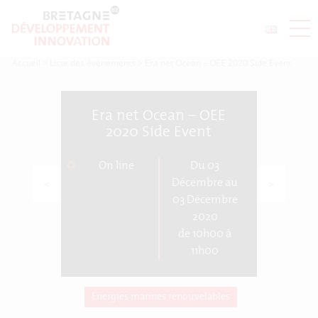
Accueil
>
Liste des événements
>
Era net Ocean – OEE 2020 Side Event
Era net Ocean – OEE
2020 Side Event
On line
Du 03
<
>
Décembre au
03 Décembre
2020
de 10h00 à
11h00
Energies marines renouvelables