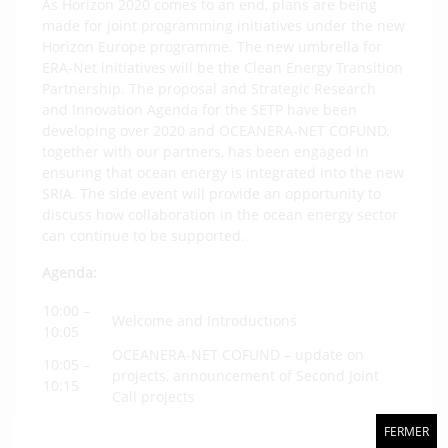
As Horizon 2020 comes to an end, plans are being
made for joint programming initiatives under the new
Horizon Europe programme. The new umbrella for
ERA-Net initiatives will be the Clean Energy Transition
Partnership. The proposal and Strategic Research
and Innovation Agenda for the SETP have been
developing over 2020 and OCEANERA-NET COFUND,
together with our partners, has been engaged in
ensuring that ocean energy is integrated into the new
SRIA. The side event will provide an opportunity to
discuss how collaboration in the ocean energy sector
can continue to be supported.
Agenda:
10:00 –
Welcome and Introductions
10:05
OCEANERA-NET COFUND – update on
10:05 –
projects, announcement of Second Joint
10:15
Call projects
10:15 –
SeaSnake
FERMER
10:25