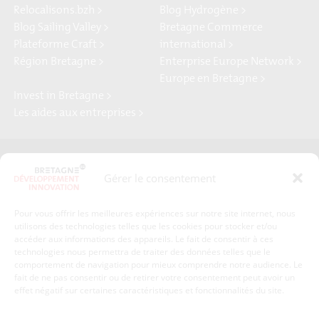
Relocalisons.bzh >
Blog Hydrogène >
Blog Sailing Valley >
Bretagne Commerce
Plateforme Craft >
international >
Région Bretagne >
Enterprise Europe Network >
Europe en Bretagne >
Invest in Bretagne >
Les aides aux entreprises >
Presse
Plan du site
Gérer le consentement
Crédits et mentions légales
Gérer mes données personnelles
Pour vous offrir les meilleures expériences sur notre site internet, nous
Un renseignement, une demande ? Contactez-nous
utilisons des technologies telles que les cookies pour stocker et/ou
accéder aux informations des appareils. Le fait de consentir à ces
technologies nous permettra de traiter des données telles que le
comportement de navigation pour mieux comprendre notre audience. Le
Coordonnées :
fait de ne pas consentir ou de retirer votre consentement peut avoir un
effet négatif sur certaines caractéristiques et fonctionnalités du site.
Bretagne Développement Innovation
1c-1d, avenue de Belle Fontaine