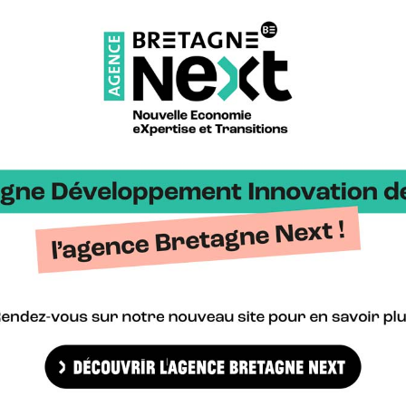
sujets ACV, matériaux, refit et règlementations.
els que l’IA, les simulateurs, la performance…