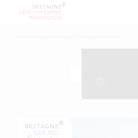
Accueil
>
Liste des événements
>
Conférences Défi Azimut
<