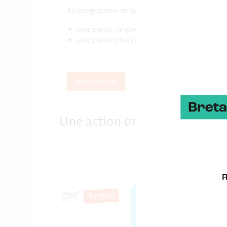
Au programme de la journée :
Une partie “impact” qui tournera autour des 
Une partie plus numérique, avec des sujets t
Inscription
Une action organisée par :