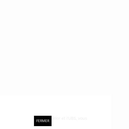
DI et ses partenaires, Audélor et l’UBS, vous
FERMER