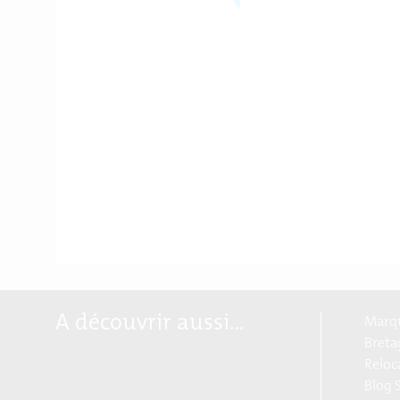
A découvrir aussi…
Marqu
Breta
Reloc
Blog S