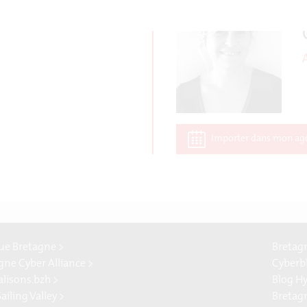
Importer dans mon ag
e Bretagne >
Bretag
gne Cyber Alliance >
Cyberb
alisons.bzh >
Blog H
ailing Valley >
Bretag