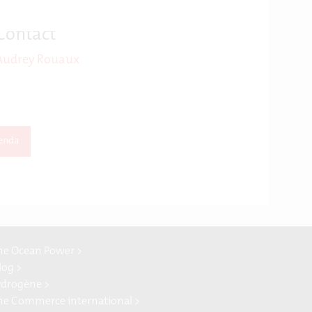
Contact
Audrey Rouaux
enda
ne Ocean Power >
log >
ydrogène >
ne Commerce international >