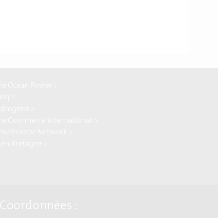
ne Ocean Power >
log >
ydrogène >
ne Commerce international >
rise Europe Network >
 en Bretagne >
Coordonnées :