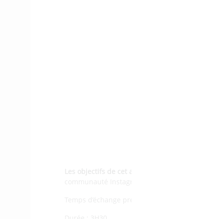
Les objectifs de cet atelier :
promouvoir votre ma
communauté Instagram, marketing d’influence :
Temps d’échange prévu avec questions/répons
Durée : 3H30