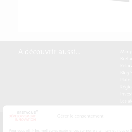
A découvrir aussi…
Marqu
Breta
Reloc
Blog S
Plate
Régio
Inves
Les a
Gérer le consentement
Qui sommes-nous ?
Pour vous offrir les meilleures expériences sur notre site internet, nous uti