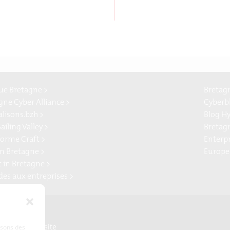
e Bretagne >
Bretag
gne Cyber Alliance >
Cyberb
alisons.bzh >
Blog H
ailing Valley >
Bretag
forme Craft >
Enterp
n Bretagne >
Europe
t in Bretagne >
ides aux entreprises >
Presse
Plan du site
lisons des