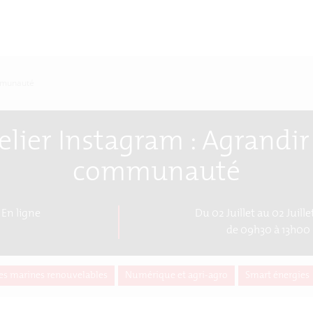
ommunauté
elier Instagram : Agrandir
communauté
En ligne
Du 02 Juillet au 02 Juill
de 09h30 à 13h00
es marines renouvelables
Numérique et agri-agro
Smart énergies