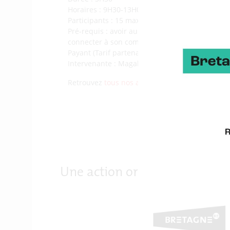
Horaires : 9H30-13H00
Participants : 15 max
Pré-requis : avoir au moins un compte pro sur I
connecter à son compte pro
Payant (Tarif partenaire de la marque Bretagne 
Intervenante : Magali Nouguier de l’
agence Tik
Retrouvez
tous nos ateliers en ligne sur Faceb
Une action organisée par :