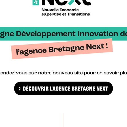
nstagram, assister à l’atelier avec votre ordinateur et votre smartp
: 15€ – Tarif non partenaire : 25€)
iô
ook
.
S'inscrire
Importer dans mon ag