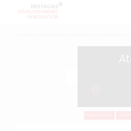
Accueil
>
Liste des événements
>
Atelier Instagram : Agrandir sa c
At
<
Cybersécurité
Energi