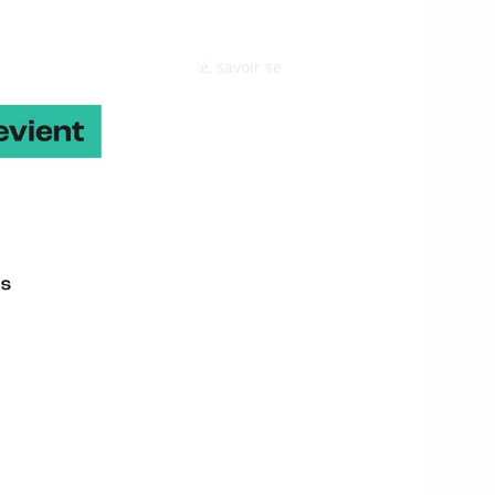
hone avec Instagram installé, savoir se
enda