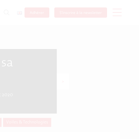
Adhérer
S’inscrire à la newsletter
 sa
>
et 2020
Voiles & Technologies