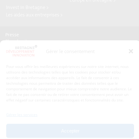
Europe en Bretagne >
Invest in Bretagne >
Les aides aux entreprises >
Presse
Plan du site
Crédits et mentions légales
Gérer le consentement
Gérer mes données personnelles
Un renseignement, une demande ? Contactez-nous
Pour vous offrir les meilleures expériences sur notre site internet, nous
utilisons des technologies telles que les cookies pour stocker et/ou
accéder aux informations des appareils. Le fait de consentir à ces
Coordonnées :
technologies nous permettra de traiter des données telles que le
comportement de navigation pour mieux comprendre notre audience. Le
fait de ne pas consentir ou de retirer votre consentement peut avoir un
Bretagne Développement Innovation
effet négatif sur certaines caractéristiques et fonctionnalités du site.
1c-1d, avenue de Belle Fontaine
35510
Cesson-Sévigné
tél : 02 99 84 53 00
Gérer les services
Avec le soutien de :
Accepter