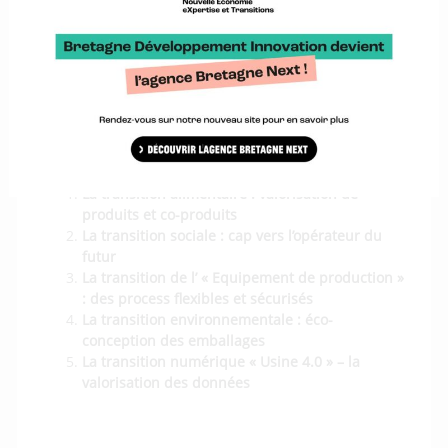
La transition alimentaire : valorisation de
produits et co-produits
La transition sociale : cap vers l’opérateur du
futur
La transition de l’ « Equipement de production »
: des process flexibles et sécurisés
La transition environnementale : éco-
conception des emballages
La transition numérique « Usine 4.0 » – la
valorisation des données