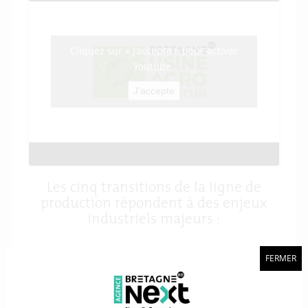
Cliquez sur « J’accepte » pour activer
Youtube
J’accepte
Les cinq transitions de la ligne de
production répondent à des enjeux
industriels majeurs :
FERMER