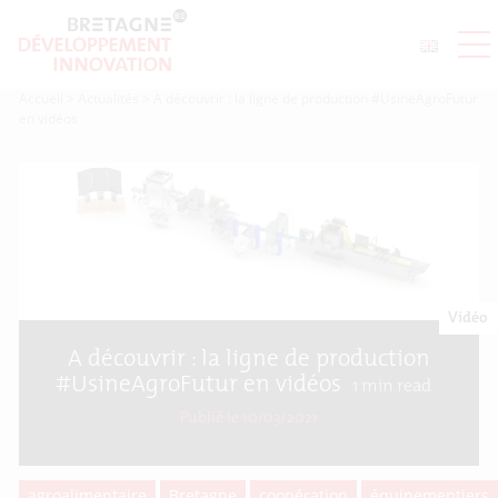
Accueil
>
Actualités
>
A découvrir : la ligne de production #UsineAgroFutur
en vidéos
Vidéo
A découvrir : la ligne de production
#UsineAgroFutur en vidéos
1
min read
Publié le 10/03/2021
agroalimentaire
Bretagne
coopération
équipementiers