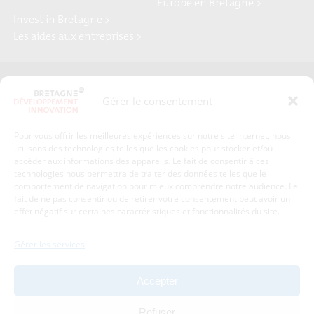
Europe en Bretagne >
Invest in Bretagne >
Les aides aux entreprises >
Presse
Plan du site
Gérer le consentement
Crédits et mentions légales
Gérer mes données personnelles
Pour vous offrir les meilleures expériences sur notre site internet, nous
Un renseignement, une demande ? Contactez-nous
utilisons des technologies telles que les cookies pour stocker et/ou
accéder aux informations des appareils. Le fait de consentir à ces
technologies nous permettra de traiter des données telles que le
comportement de navigation pour mieux comprendre notre audience. Le
Coordonnées :
fait de ne pas consentir ou de retirer votre consentement peut avoir un
effet négatif sur certaines caractéristiques et fonctionnalités du site.
Bretagne Développement Innovation
1c-1d, avenue de Belle Fontaine
Gérer les services
35510
Cesson-Sévigné
tél : 02 99 84 53 00
Accepter
Avec le soutien de :
Refuser