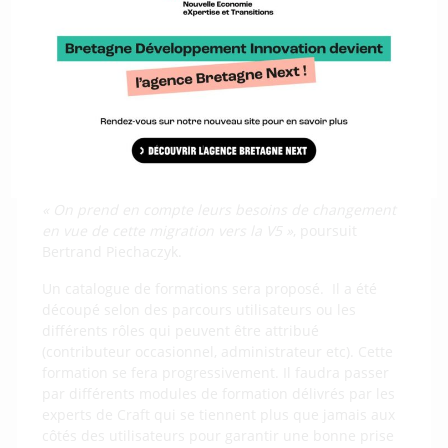
L’objectif étant toujours de valoriser son territoire et
ses domaines d’intérêt.
Former et accompagner
La V5 arrive début 2021. Avant de migrer les données
des différentes bases, l’équipe de la plateforme Craft
est entièrement mobilisée auprès des partenaires.
« On prend en compte leurs besoins de changement
en vue de cette migration vers la V5 »
, poursuit
Bertrand Piechaczyk.
Un catalogue de formations sera proposé. Il a été
découpé selon des parcours utilisateurs ou les
différents rôles qui peuvent être attribué
(contributeur occasionnel, administrateur etc). Cette
formation se fera progressivement. Il faudra passer
par différents modules de formation délivrés par les
experts de Craft qui se tiennent plus que jamais aux
côtés des utilisateurs pour garantir une bonne prise