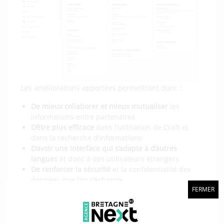
Les améliorations apportées permettront donc :
De mieux collaborer et mieux mutualiser
les
informations entre partenaires
D’être plus efficace
dans l’utilisation de Craft et
dans la recherche d’informations
D’avoir une interface qui s’adapte à d’autres
langues
et donc à des utilisateurs étrangers
De renforcer la sécurité
et la confidentialité des
données que l’on s’échange
FERMER
De développer une boîte à outils de marketing
territorial
pour mettre en avant les données
(améliorer le rendu, les visualisations qui peuvent
être embarqués sur les sites web des partenaires)